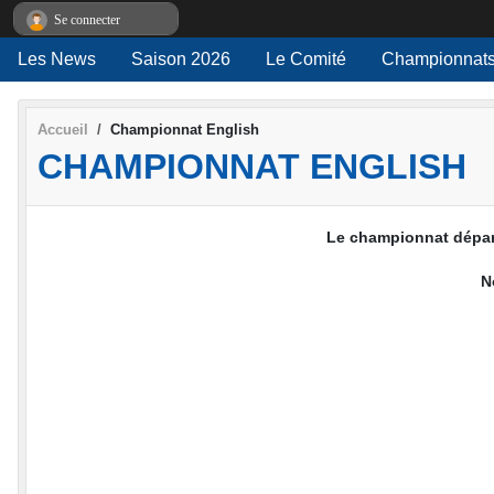
Panneau de gestion des cookies
Se connecter
Les News
Saison 2026
Le Comité
Championnats
Accueil
Championnat English
CHAMPIONNAT ENGLISH
Le championnat départ
N