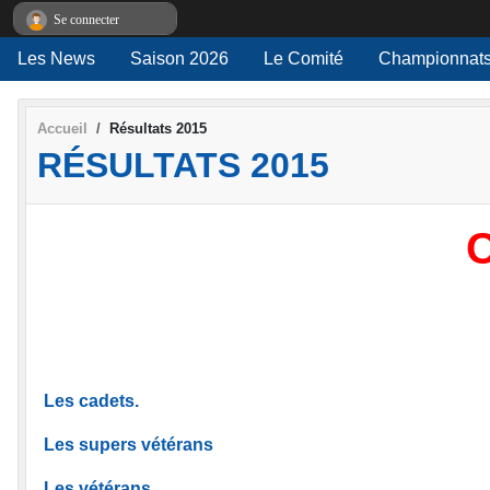
Panneau de gestion des cookies
Se connecter
Les News
Saison 2026
Le Comité
Championnats
Accueil
Résultats 2015
RÉSULTATS 2015
Les cadets.
Les supers vétérans
Les vétérans