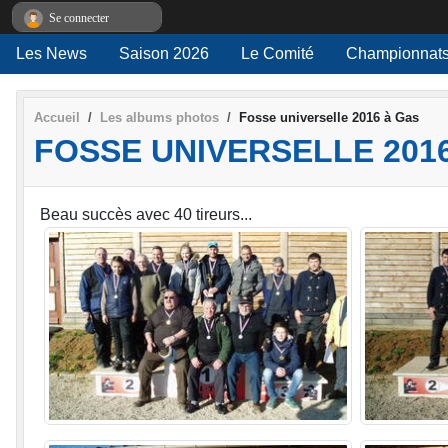
Panneau de gestion des cookies
Se connecter
Les News
Saison 2026
Le Comité
Championnats
Accueil
Les albums photos
Fosse universelle 2016 à Gas
FOSSE UNIVERSELLE 201
Beau succès avec 40 tireurs...