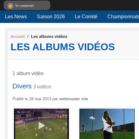
Panneau de gestion des cookies
Se connecter
Les News
Saison 2026
Le Comité
Championnats
Accueil
Les albums vidéos
LES ALBUMS VIDÉOS
1 album vidéo
Divers
3 vidéos
Publié le
28 mai 2013
par
webmaster site