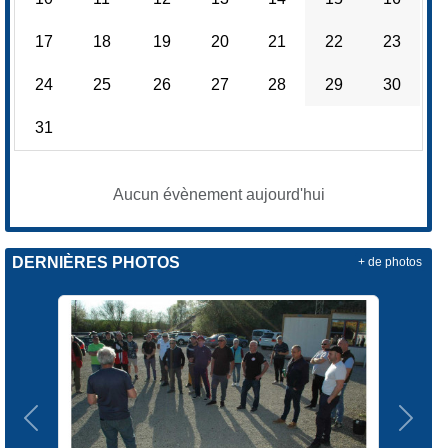
17
18
19
20
21
22
23
24
25
26
27
28
29
30
31
Aucun évènement aujourd'hui
DERNIÈRES PHOTOS
+ de photos
Précedent
Suiva