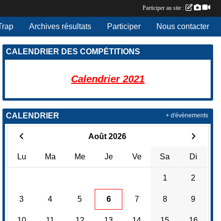
Participer au site :
Trap
Archives résultats
Participer
Nous contacter
CALENDRIER DES COMPÉTITIONS
Calendrier 2021
CALENDRIER
+ d'évènements
Août 2026
Lu
Ma
Me
Je
Ve
Sa
Di
1
2
3
4
5
6
7
8
9
10
11
12
13
14
15
16