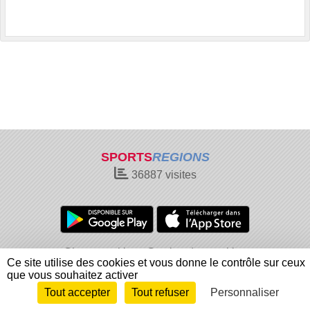
SPORTS
REGIONS
36887
visites
Charte cookies
Gestion des cookies
Ce site utilise des cookies et vous donne le contrôle sur ceux
Informations légales
Signaler un contenu inapproprié
que vous souhaitez activer
Tout accepter
Tout refuser
Personnaliser
Envie de participer ?
Connexion