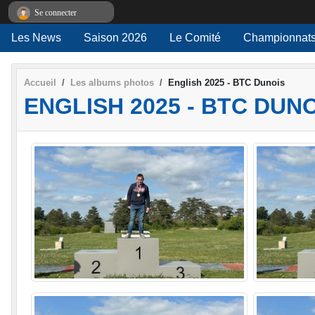
Panneau de gestion des cookies
Se connecter
Les News
Saison 2026
Le Comité
Championnats
Accueil
Les albums photos
English 2025 - BTC Dunois
ENGLISH 2025 - BTC DUN